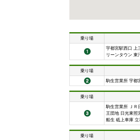
乗り場
宇都宮駅西口 上
リーンタウン 東
乗り場
駒生営業所 宇都
乗り場
駒生営業所 ＪＲ
王団地 日光東照
船生 砥上車庫 立
乗り場