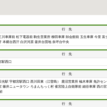
行 先
三川車庫前 松下電器前 駒生営業所 柳田車庫 卸会館前 玉生車庫 今里 
汗 本郷台西汗 白沢河原 釜井台団地 奈坪台中央
行 先
宮駅西口
行 先
日光駅 宇都宮駅西口 西川田東（江曽島） 鹿沼営業所 楡木車庫 免許セン
宮 篠井ニュータウン ろまんちっく村 雀宮陸上自衛隊前 細谷車庫 西の宮
岩
行 先