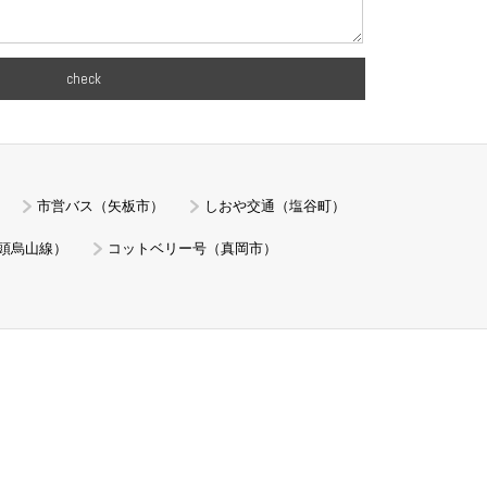
check
市営バス（矢板市）
しおや交通（塩谷町）
頭烏山線）
コットベリー号（真岡市）