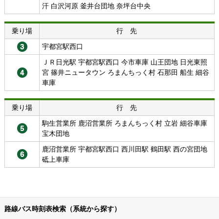
汗 白沢河原 釜井台団地 奈坪台中央
乗り場
行 先
宇都宮駅西口
ＪＲ日光駅 宇都宮駅西口 今市車庫 山王団地 日光東照
宮 篠井ニュータウン ろまんちっく村 石那田 船生 細谷
車庫
乗り場
行 先
駒生営業所 鹿沼営業所 ろまんちっく村 立岩 細谷車庫
宝木団地
鹿沼営業所 宇都宮駅西口 西川田駅 鶴田駅 西の宮団地
砥上車庫
路線バス時刻表検索（系統から探す）