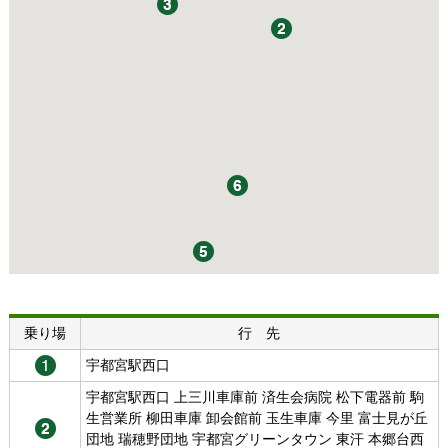
乗り場
行 先
宇都宮駅西口
宇都宮駅西口 上三川車庫前 済生会病院 松下電器前 駒
生営業所 柳田車庫 卸会館前 玉生車庫 今里 富士見が丘
団地 瑞穂野団地 宇都宮グリーンタウン 東汗 本郷台西